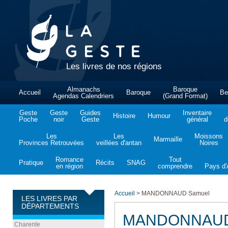
Les livres de nos régions
Almanachs
Baroque
Accueil
Baroque
Be
Agendas Calendriers
(Grand Format)
Geste
Geste
Guides
Inventaire
Histoire
Humour
Poche
noir
Geste
général
d
Les
Les
Moissons
Marmaille
Provinces Retrouvées
veillées d'antan
Noires
Romance
Tout
Pratique
Récits
SNAG
en région
comprendre
Pays d'A
Accueil
>
MANDONNAUD Samuel
LES LIVRES PAR
DÉPARTEMENTS
MANDONNAUD
Charente