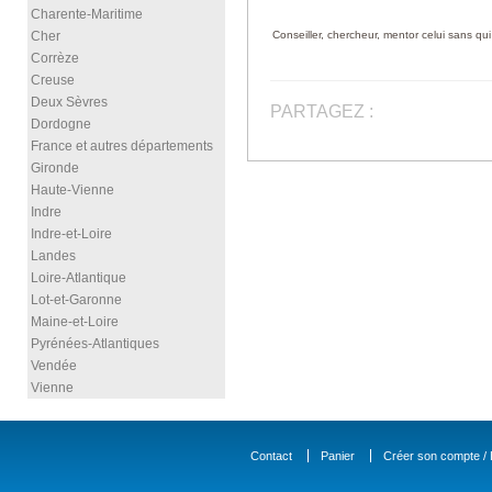
Charente-Maritime
Cher
Conseiller, chercheur, mentor celui sans qui 
Corrèze
Creuse
Deux Sèvres
PARTAGEZ :
Dordogne
France et autres départements
Gironde
Haute-Vienne
Indre
Indre-et-Loire
Landes
Loire-Atlantique
Lot-et-Garonne
Maine-et-Loire
Pyrénées-Atlantiques
Vendée
Vienne
Contact
Panier
Créer son compte / D