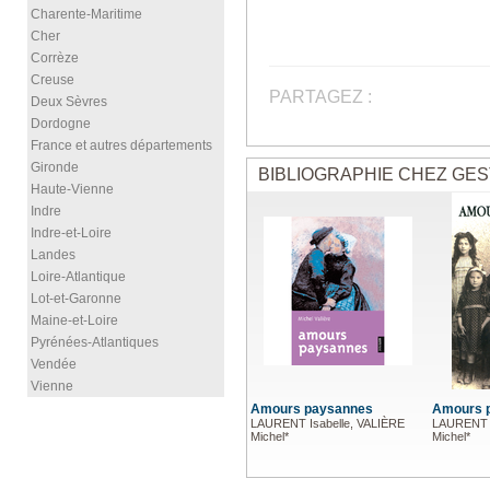
Charente-Maritime
Cher
Corrèze
Creuse
PARTAGEZ :
Deux Sèvres
Dordogne
France et autres départements
Gironde
BIBLIOGRAPHIE CHEZ GES
Haute-Vienne
Indre
Indre-et-Loire
Landes
Loire-Atlantique
Lot-et-Garonne
Maine-et-Loire
Pyrénées-Atlantiques
Vendée
Vienne
Amours paysannes
Amours 
LAURENT Isabelle, VALIÈRE
LAURENT I
Michel*
Michel*