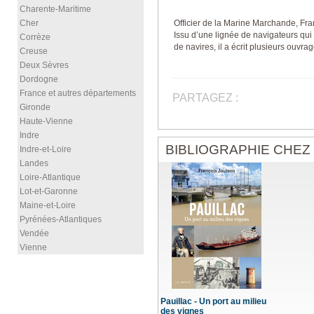
Charente-Maritime
Cher
Officier de la Marine Marchande, Fra
Issu d’une lignée de navigateurs qui
Corrèze
de navires, il a écrit plusieurs ouvr
Creuse
Deux Sèvres
Dordogne
France et autres départements
PARTAGEZ :
Gironde
Haute-Vienne
Indre
BIBLIOGRAPHIE CHEZ
Indre-et-Loire
Landes
Loire-Atlantique
Lot-et-Garonne
Maine-et-Loire
Pyrénées-Atlantiques
Vendée
Vienne
Pauillac - Un port au milieu
des vignes