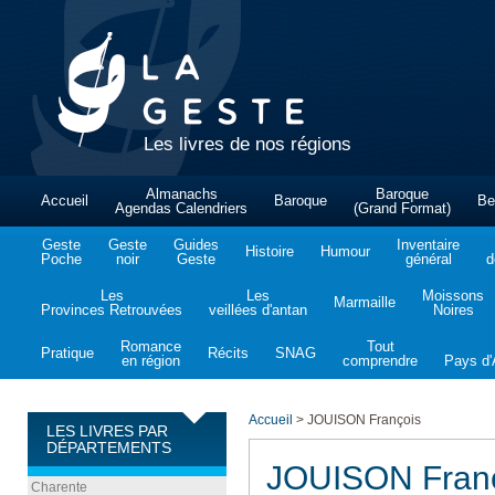
Les livres de nos régions
Almanachs
Baroque
Accueil
Baroque
Be
Agendas Calendriers
(Grand Format)
Geste
Geste
Guides
Inventaire
Histoire
Humour
Poche
noir
Geste
général
d
Les
Les
Moissons
Marmaille
Provinces Retrouvées
veillées d'antan
Noires
Romance
Tout
Pratique
Récits
SNAG
en région
comprendre
Pays d'A
Accueil
>
JOUISON François
LES LIVRES PAR
DÉPARTEMENTS
JOUISON Fran
Charente