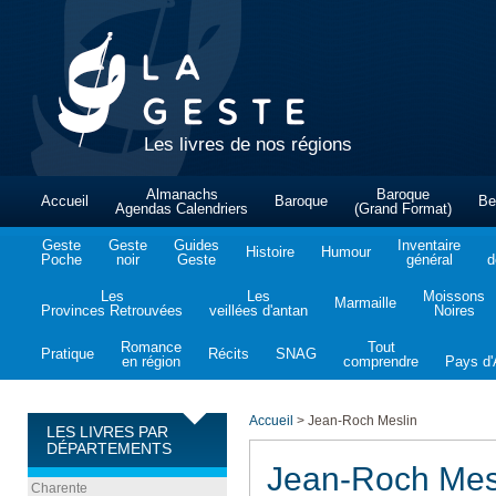
Les livres de nos régions
Almanachs
Baroque
Accueil
Baroque
Be
Agendas Calendriers
(Grand Format)
Geste
Geste
Guides
Inventaire
Histoire
Humour
Poche
noir
Geste
général
d
Les
Les
Moissons
Marmaille
Provinces Retrouvées
veillées d'antan
Noires
Romance
Tout
Pratique
Récits
SNAG
en région
comprendre
Pays d'A
Accueil
>
Jean-Roch Meslin
LES LIVRES PAR
DÉPARTEMENTS
Jean-Roch Mes
Charente