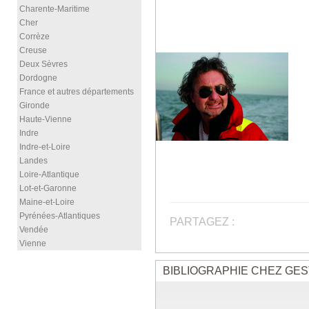
Charente-Maritime
Cher
Corrèze
Creuse
Deux Sèvres
Dordogne
France et autres départements
Gironde
Haute-Vienne
Indre
Indre-et-Loire
Landes
Loire-Atlantique
Lot-et-Garonne
Maine-et-Loire
Pyrénées-Atlantiques
PARTAGEZ :
Vendée
Vienne
BIBLIOGRAPHIE CHEZ GES