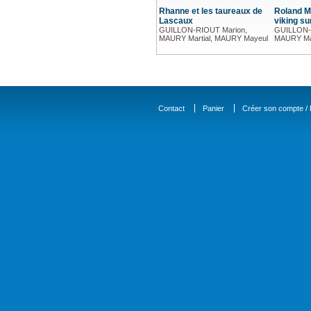
Rhanne et les taureaux de
Roland Mi
Lascaux
viking su
GUILLON-RIOUT Marion,
GUILLON-
MAURY Martial, MAURY Mayeul
MAURY Mar
Contact
Panier
Créer son compte / D