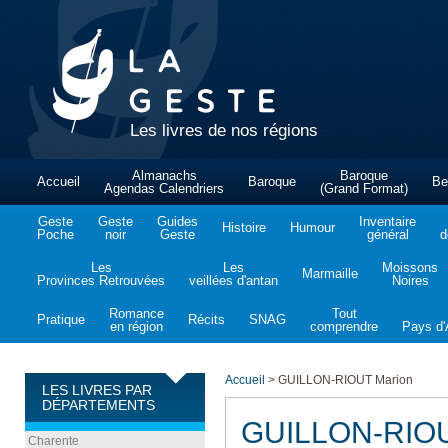
Les livres de nos régions
Almanachs
Baroque
Accueil
Baroque
Be
Agendas Calendriers
(Grand Format)
Geste
Geste
Guides
Inventaire
Histoire
Humour
Poche
noir
Geste
général
d
Les
Les
Moissons
Marmaille
Provinces Retrouvées
veillées d'antan
Noires
Romance
Tout
Pratique
Récits
SNAG
en région
comprendre
Pays d'A
Accueil
>
GUILLON-RIOUT Marion
LES LIVRES PAR
DÉPARTEMENTS
GUILLON-RIOU
Charente