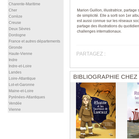
Charente-Maritime
Cher
Marion Guillon, illustratrice, parta
de simplicité. Elle a sorti son 1er a
Corrèze
est aussi connue sur les réseaux so
Creuse
partage des illustrations du quotidien
Deux Sèvres
challenges internationaux.
Dordogne
France et autres départements
Gironde
PARTAGEZ :
Haute-Vienne
Indre
Indre-et-Loire
Landes
BIBLIOGRAPHIE CHEZ
Loire-Atlantique
Lot-et-Garonne
Maine-et-Loire
Pyrénées-Atlantiques
Vendée
Vienne