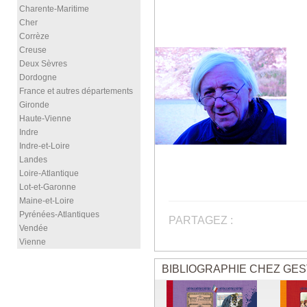
Charente-Maritime
Cher
Corrèze
Creuse
Deux Sèvres
Dordogne
France et autres départements
Gironde
Haute-Vienne
Indre
Indre-et-Loire
Landes
Loire-Atlantique
Lot-et-Garonne
Maine-et-Loire
Pyrénées-Atlantiques
PARTAGEZ :
Vendée
Vienne
BIBLIOGRAPHIE CHEZ GES