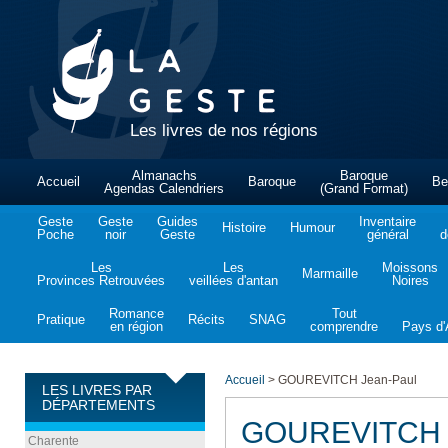
Les livres de nos régions
Almanachs
Baroque
Accueil
Baroque
Be
Agendas Calendriers
(Grand Format)
Geste
Geste
Guides
Inventaire
Histoire
Humour
Poche
noir
Geste
général
d
Les
Les
Moissons
Marmaille
Provinces Retrouvées
veillées d'antan
Noires
Romance
Tout
Pratique
Récits
SNAG
en région
comprendre
Pays d'A
Accueil
>
GOUREVITCH Jean-Paul
LES LIVRES PAR
DÉPARTEMENTS
GOUREVITCH J
Charente