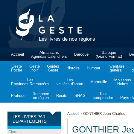
Les livres de nos régions
Almanachs
Baroque
Accueil
Baroque
Be
Agendas Calendriers
(Grand Format)
Geste
Geste
Guides
Inventaire
Histoire
Humour
Poche
noir
Geste
général
d
Les
Les
Moissons
Marmaille
Provinces Retrouvées
veillées d'antan
Noires
Romance
Tout
Pratique
Récits
SNAG
en région
comprendre
Pays d'A
Accueil
>
GONTHIER Jean-Charles
LES LIVRES PAR
DÉPARTEMENTS
GONTHIER Jea
Charente