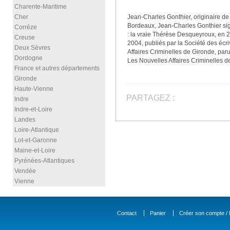
Charente-Maritime
Cher
Jean-Charles Gonthier, originaire de
Bordeaux, Jean-Charles Gonthier sig
Corrèze
: la vraie Thérèse Desqueyroux, en 200
Creuse
2004, publiés par la Société des écr
Deux Sèvres
Affaires Criminelles de Gironde, paru
Dordogne
Les Nouvelles Affaires Criminelles d
France et autres départements
Gironde
Haute-Vienne
PARTAGEZ :
Indre
Indre-et-Loire
Landes
Loire-Atlantique
Lot-et-Garonne
Maine-et-Loire
Pyrénées-Atlantiques
Vendée
Vienne
Contact
Panier
Créer son compte / D