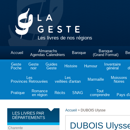
Les livres de nos régions
Almanachs
Baroque
Accueil
Baroque
Be
Agendas Calendriers
(Grand Format)
Geste
Geste
Guides
Inventaire
Histoire
Humour
Poche
noir
Geste
général
d
Les
Les
Moissons
Marmaille
Provinces Retrouvées
veillées d'antan
Noires
Romance
Tout
Pratique
Récits
SNAG
en région
comprendre
Pays d'A
Accueil
>
DUBOIS Ulysse
LES LIVRES PAR
DÉPARTEMENTS
DUBOIS Ulyss
Charente