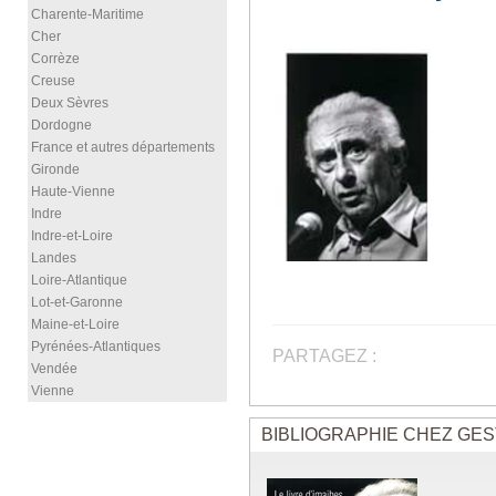
Charente-Maritime
Cher
Corrèze
Creuse
Deux Sèvres
Dordogne
France et autres départements
Gironde
Haute-Vienne
Indre
Indre-et-Loire
Landes
Loire-Atlantique
Lot-et-Garonne
Maine-et-Loire
Pyrénées-Atlantiques
PARTAGEZ :
Vendée
Vienne
BIBLIOGRAPHIE CHEZ GES