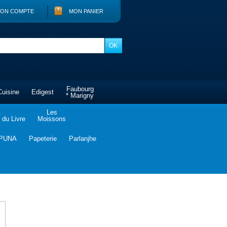
ON COMPTE
MON PANIER
Faubourg
Cuisine
Edigest
* Marigny
Les
du Livre
Moissons
PUNA
Papeterie
Parlanjhe