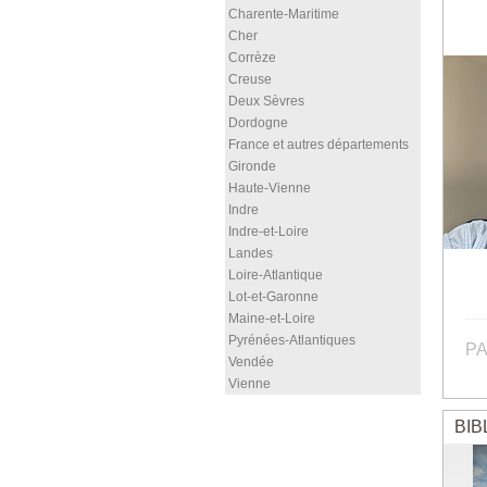
Charente-Maritime
Cher
Corrèze
Creuse
Deux Sèvres
Dordogne
France et autres départements
Gironde
Haute-Vienne
Indre
Indre-et-Loire
Landes
Loire-Atlantique
Lot-et-Garonne
Maine-et-Loire
Pyrénées-Atlantiques
PA
Vendée
Vienne
BIB