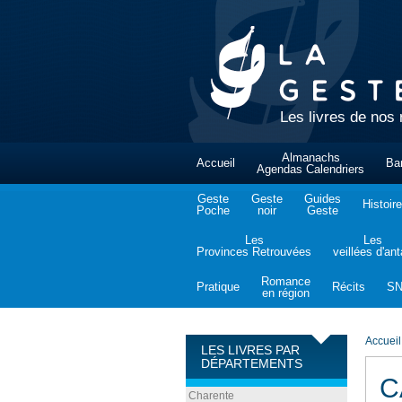
Les livres de nos 
Almanachs
Accueil
Ba
Agendas Calendriers
Geste
Geste
Guides
Histoire
Poche
noir
Geste
Les
Les
Provinces Retrouvées
veillées d'an
Romance
Pratique
Récits
S
en région
Accueil
LES LIVRES PAR
DÉPARTEMENTS
C
Charente