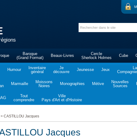
M
régions
Baroque
Cercle
roque
Beaux-Livres
Cube
(Grand Format)
Sherlock Holmes
Inventaire
Je
La
Humour
Jeunesse
Jeux
général
découvre
Compagnie 
Moissons
Nouvelles
Marmaille
Monographies
Métive
tan
Noires
Sources
Tout
Ville
NAG
comprendre
Pays d'Art et d'Histoire
>
CASTILLOU Jacques
ASTILLOU Jacques