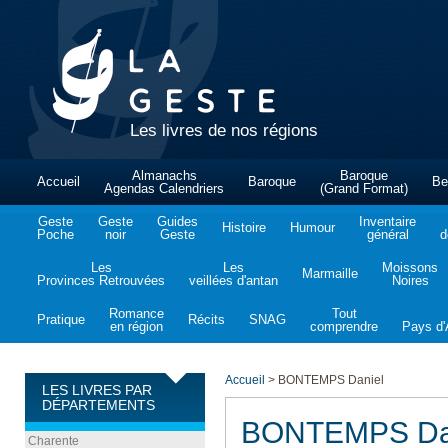
Les livres de nos régions
Almanachs
Baroque
Accueil
Baroque
Be
Agendas Calendriers
(Grand Format)
Geste
Geste
Guides
Inventaire
Histoire
Humour
Poche
noir
Geste
général
d
Les
Les
Moissons
Marmaille
Provinces Retrouvées
veillées d'antan
Noires
Romance
Tout
Pratique
Récits
SNAG
en région
comprendre
Pays d'A
Accueil
>
BONTEMPS Daniel
LES LIVRES PAR
DÉPARTEMENTS
BONTEMPS Da
Charente