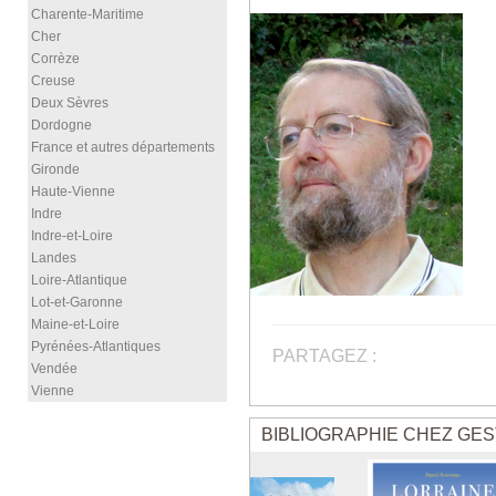
Charente-Maritime
Cher
Corrèze
Creuse
Deux Sèvres
Dordogne
France et autres départements
Gironde
Haute-Vienne
Indre
Indre-et-Loire
Landes
Loire-Atlantique
Lot-et-Garonne
Maine-et-Loire
Pyrénées-Atlantiques
PARTAGEZ :
Vendée
Vienne
BIBLIOGRAPHIE CHEZ GES