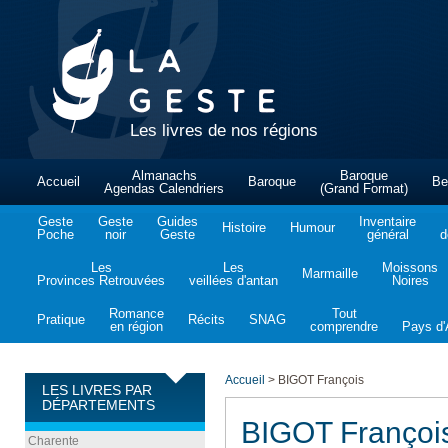
Les livres de nos régions
Almanachs
Baroque
Accueil
Baroque
Be
Agendas Calendriers
(Grand Format)
Geste
Geste
Guides
Inventaire
Histoire
Humour
Poche
noir
Geste
général
d
Les
Les
Moissons
Marmaille
Provinces Retrouvées
veillées d'antan
Noires
Romance
Tout
Pratique
Récits
SNAG
en région
comprendre
Pays d'A
Accueil
>
BIGOT François
LES LIVRES PAR
DÉPARTEMENTS
BIGOT Françoi
Charente