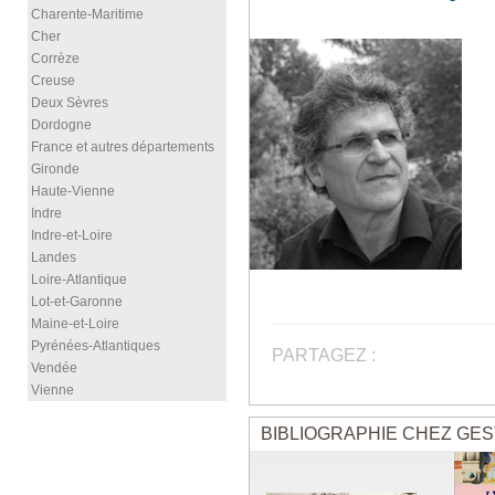
Charente-Maritime
Cher
Corrèze
Creuse
Deux Sèvres
Dordogne
France et autres départements
Gironde
Haute-Vienne
Indre
Indre-et-Loire
Landes
Loire-Atlantique
Lot-et-Garonne
Maine-et-Loire
Pyrénées-Atlantiques
PARTAGEZ :
Vendée
Vienne
BIBLIOGRAPHIE CHEZ GES