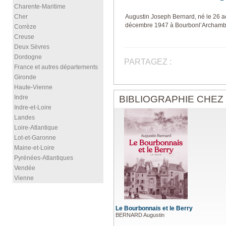
Charente-Maritime
Cher
Augustin Joseph Bernard, né le 26 
décembre 1947 à Bourbonl’Archambaul
Corrèze
Creuse
Deux Sèvres
Dordogne
PARTAGEZ :
France et autres départements
Gironde
Haute-Vienne
BIBLIOGRAPHIE CHEZ
Indre
Indre-et-Loire
Landes
Loire-Atlantique
Lot-et-Garonne
Maine-et-Loire
Pyrénées-Atlantiques
Vendée
Vienne
Le Bourbonnais et le Berry
BERNARD Augustin