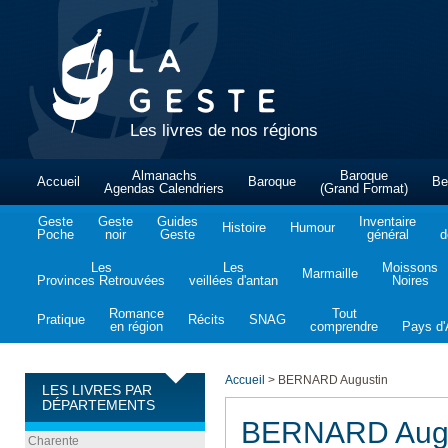
Les livres de nos régions
Almanachs
Baroque
Accueil
Baroque
Be
Agendas Calendriers
(Grand Format)
Geste
Geste
Guides
Inventaire
Histoire
Humour
Poche
noir
Geste
général
d
Les
Les
Moissons
Marmaille
Provinces Retrouvées
veillées d'antan
Noires
Romance
Tout
Pratique
Récits
SNAG
en région
comprendre
Pays d'A
Accueil
>
BERNARD Augustin
LES LIVRES PAR
DÉPARTEMENTS
BERNARD Augu
Charente