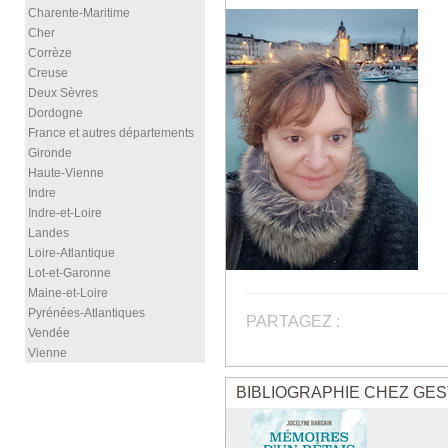
Charente-Maritime
Cher
Corrèze
Creuse
Deux Sèvres
Dordogne
France et autres départements
Gironde
Haute-Vienne
Indre
Indre-et-Loire
Landes
Loire-Atlantique
Lot-et-Garonne
Maine-et-Loire
Pyrénées-Atlantiques
PARTAGEZ :
Vendée
Vienne
BIBLIOGRAPHIE CHEZ GES