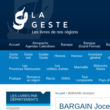
Les livres de nos régions
Almanachs
Baroque
Accueil
Baroque
Be
Agendas Calendriers
(Grand Format)
Geste
Geste
Guides
Inventaire
Histoire
Humour
Poche
noir
Geste
général
d
Les
Les
Moissons
Marmaille
Provinces Retrouvées
veillées d'antan
Noires
Romance
Tout
Pratique
Récits
SNAG
en région
comprendre
Pays d'A
Accueil
>
BARGAIN Jocelyne
LES LIVRES PAR
DÉPARTEMENTS
BARGAIN Joce
Charente