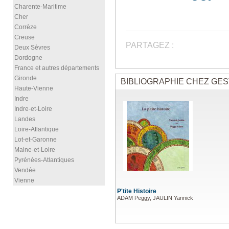
Charente-Maritime
Cher
Corrèze
Creuse
PARTAGEZ :
Deux Sèvres
Dordogne
France et autres départements
Gironde
BIBLIOGRAPHIE CHEZ GES
Haute-Vienne
Indre
Indre-et-Loire
Landes
Loire-Atlantique
Lot-et-Garonne
Maine-et-Loire
Pyrénées-Atlantiques
Vendée
Vienne
P'tite Histoire
ADAM Peggy, JAULIN Yannick