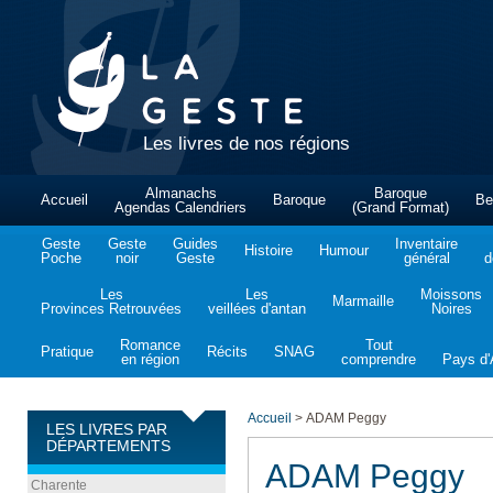
Les livres de nos régions
Almanachs
Baroque
Accueil
Baroque
Be
Agendas Calendriers
(Grand Format)
Geste
Geste
Guides
Inventaire
Histoire
Humour
Poche
noir
Geste
général
d
Les
Les
Moissons
Marmaille
Provinces Retrouvées
veillées d'antan
Noires
Romance
Tout
Pratique
Récits
SNAG
en région
comprendre
Pays d'A
Accueil
>
ADAM Peggy
LES LIVRES PAR
DÉPARTEMENTS
ADAM Peggy
Charente