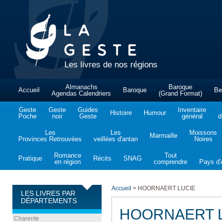
Les livres de nos régions
Almanachs
Baroque
Accueil
Baroque
Be
Agendas Calendriers
(Grand Format)
Geste
Geste
Guides
Inventaire
Histoire
Humour
Poche
noir
Geste
général
d
Les
Les
Moissons
Marmaille
Provinces Retrouvées
veillées d'antan
Noires
Romance
Tout
Pratique
Récits
SNAG
en région
comprendre
Pays d'A
Accueil
>
HOORNAERT LUCIE
LES LIVRES PAR
DÉPARTEMENTS
HOORNAERT 
Charente