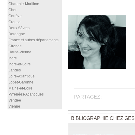
Charente-Maritime
Cher
Corrèze
Creuse
Deux Sèvres
Dordogne
France et autres départements
Gironde
Haute-Vienne
Indre
Indre-et-Loire
Landes
Loire-Atlantique
Lot-et-Garonne
Maine-et-Loire
Pyrénées-Atlantiques
PARTAGEZ :
Vendée
Vienne
BIBLIOGRAPHIE CHEZ GES