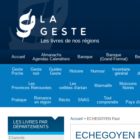
Les livres de nos régions
Almanachs
Baroque
Accueil
Baroque
Be
Agendas Calendriers
(Grand Format)
Geste
Geste
Guides
Inventaire
Histoire
Humour
Poche
noir
Geste
général
d
Les
Les
Moissons
Marmaille
Provinces Retrouvées
veillées d'antan
Noires
Romance
Tout
Pratique
Récits
SNAG
en région
comprendre
Pays d'A
Accueil
>
ECHEGOYEN Paul
LES LIVRES PAR
DÉPARTEMENTS
ECHEGOYEN P
Charente