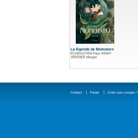
La légende de Momotaro
ECHEGOYEN Paul, REMY-
VERDIER Margot
Contact
Panier
Créer son compte / D