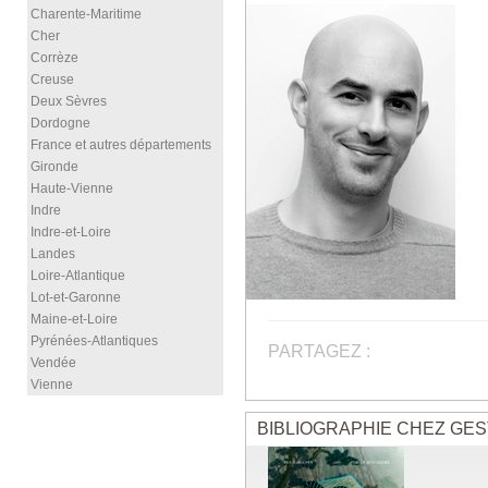
Charente-Maritime
Cher
Corrèze
Creuse
Deux Sèvres
Dordogne
France et autres départements
Gironde
Haute-Vienne
Indre
Indre-et-Loire
Landes
Loire-Atlantique
Lot-et-Garonne
Maine-et-Loire
Pyrénées-Atlantiques
PARTAGEZ :
Vendée
Vienne
BIBLIOGRAPHIE CHEZ GES